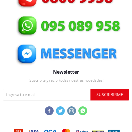
Newsletter
¡Suscribite y recibí todas nuestras novedades!
SUSCRIBIRME



