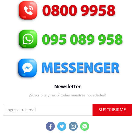
Newsletter
¡Suscribite y recibí todas nuestras novedades!
SUSCRIBIRME



