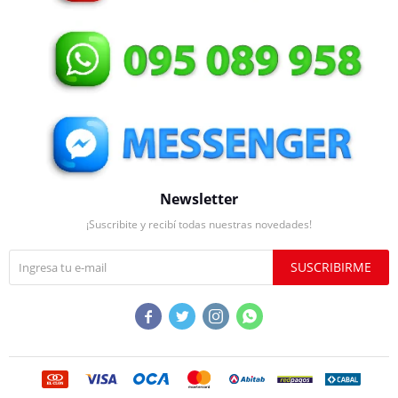
Newsletter
¡Suscribite y recibí todas nuestras novedades!
SUSCRIBIRME



