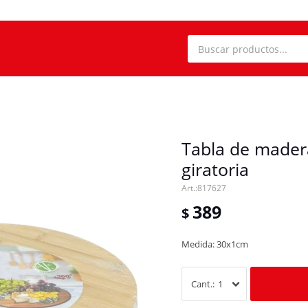
Tabla de mader
giratoria
817627
389
$
Medida: 30x1cm
1