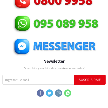
Newsletter
¡Suscribite y recibí todas nuestras novedades!
SUSCRIBIRME



