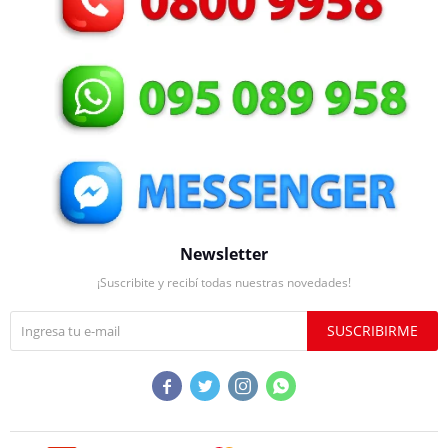
Newsletter
¡Suscribite y recibí todas nuestras novedades!
SUSCRIBIRME



