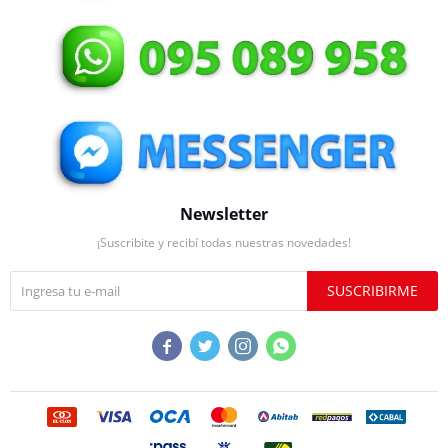
Newsletter
¡Suscribite y recibí todas nuestras novedades!
SUSCRIBIRME



