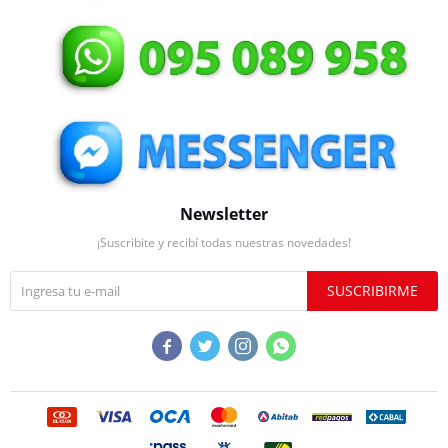
Newsletter
¡Suscribite y recibí todas nuestras novedades!
SUSCRIBIRME



