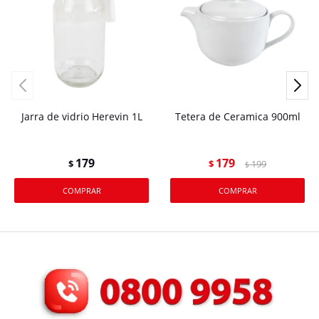
Jarra de vidrio Herevin 1L
Tetera de Ceramica 900ml
179
179
$
$
199
$