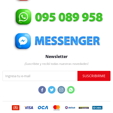
Newsletter
¡Suscribite y recibí todas nuestras novedades!
SUSCRIBIRME



