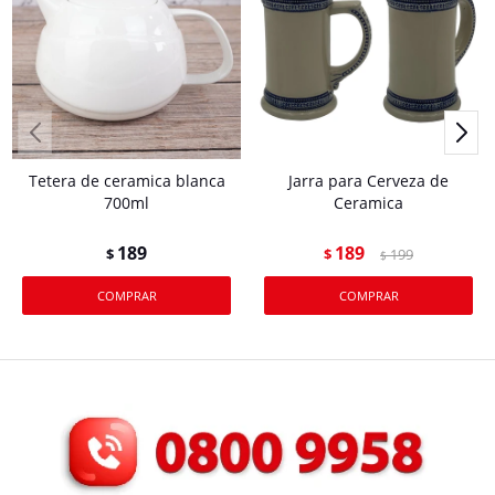
Tetera de ceramica blanca
Jarra para Cerveza de
700ml
Ceramica
189
189
$
$
199
$