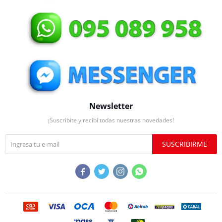
Newsletter
¡Suscribite y recibí todas nuestras novedades!
SUSCRIBIRME



