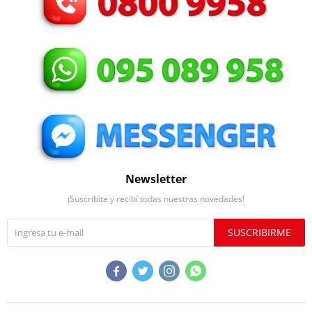
Newsletter
¡Suscribite y recibí todas nuestras novedades!
SUSCRIBIRME



