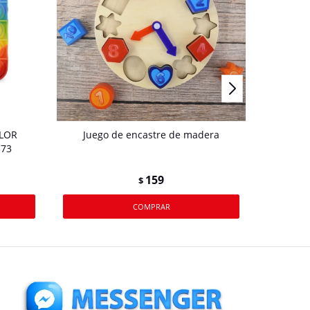
OLOR
Juego de encastre de madera
Pi
373
159
$