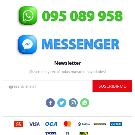
Newsletter
¡Suscribite y recibí todas nuestras novedades!
SUSCRIBIRME



