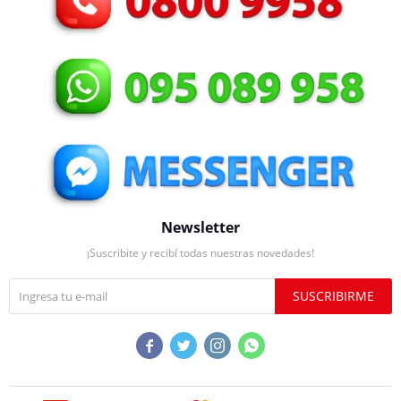
Newsletter
¡Suscribite y recibí todas nuestras novedades!
SUSCRIBIRME



