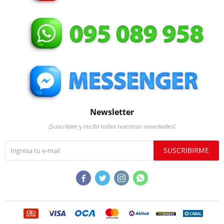
Newsletter
¡Suscribite y recibí todas nuestras novedades!
SUSCRIBIRME



