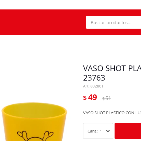
VASO SHOT PL
23763
802861
49
$
51
$
VASO SHOT PLASTICO CON LU
1