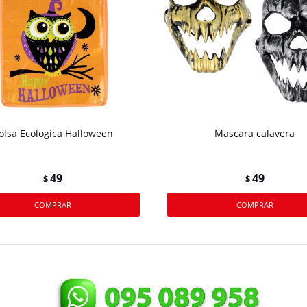
olsa Ecologica Halloween
Mascara calavera
49
49
$
$