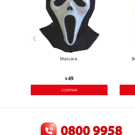
Mascara.
B
49
$