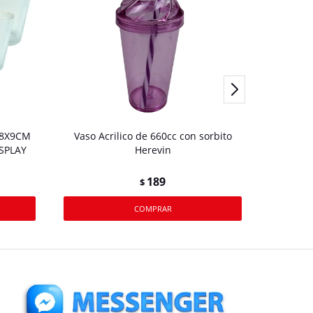
.8X9CM
Vaso Acrilico de 660cc con sorbito
VASO AC
SPLAY
Herevin
700
189
$