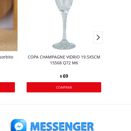
sorbito
COPA CHAMPAGNE VIDRIO 19.5X5CM
Vaso 
15568 Q72 M6
69
$