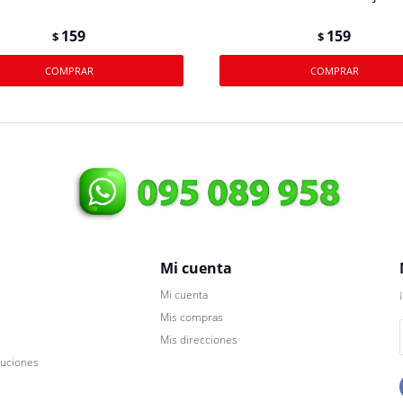
159
159
$
$
Mi cuenta
Mi cuenta
Mis compras
Mis direcciones
luciones