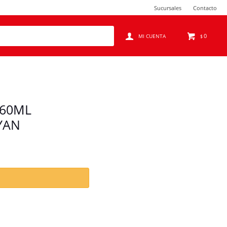
Sucursales
Contacto
0
$
260ML
YAN