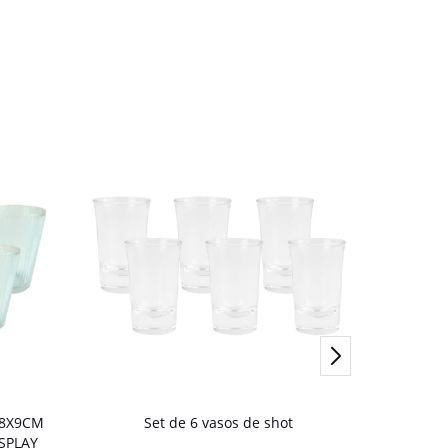
.8X9CM
Set de 6 vasos de shot
Vaso Ac
SPLAY