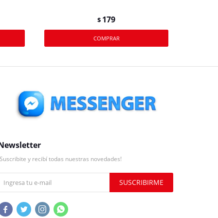
179
$
Newsletter
¡Suscribite y recibí todas nuestras novedades!
SUSCRIBIRME



