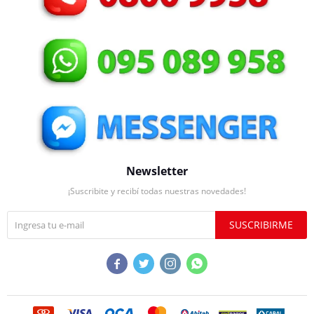
Newsletter
¡Suscribite y recibí todas nuestras novedades!
SUSCRIBIRME



