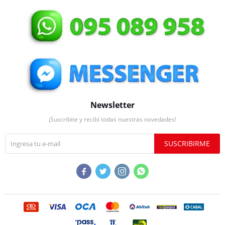
Newsletter
¡Suscribite y recibí todas nuestras novedades!
SUSCRIBIRME



