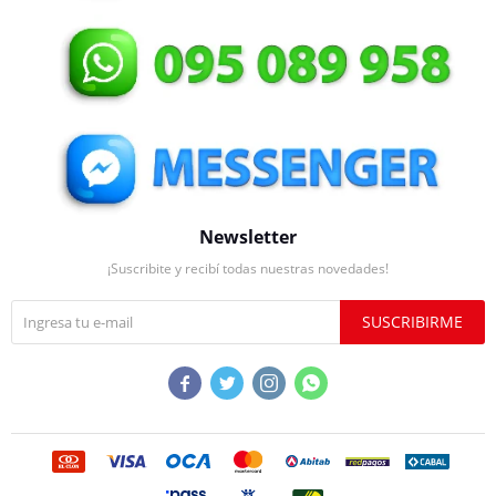
Newsletter
¡Suscribite y recibí todas nuestras novedades!
SUSCRIBIRME



