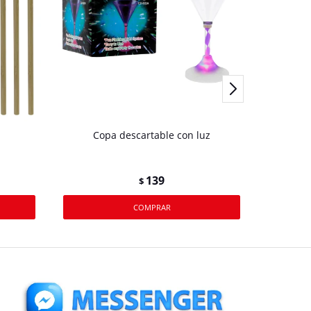
Copa descartable con luz
Set par
139
$