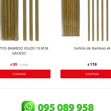
ITOS BAMBOO X5UDS 19.8CM
Sorbito de Bamboo x8
GRUESO
99
119
$
115
$
$