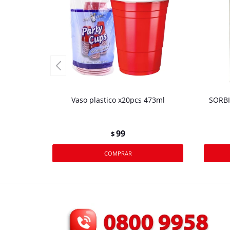
Vaso plastico x20pcs 473ml
SORB
99
$