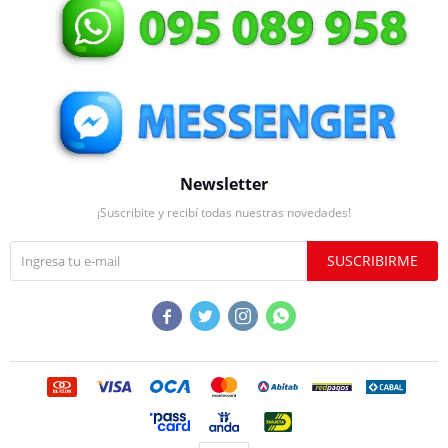
Newsletter
¡Suscribite y recibí todas nuestras novedades!
SUSCRIBIRME



