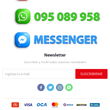
Newsletter
¡Suscribite y recibí todas nuestras novedades!
SUSCRIBIRME



