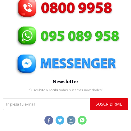
Newsletter
¡Suscribite y recibí todas nuestras novedades!
SUSCRIBIRME



