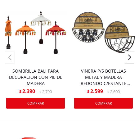
SOMBRILLA BALI PARA
VINERA P/5 BOTELLAS
DECORACION CON PIE DE
METAL Y MADERA
MADERA
REDONDO C/ESTANTE
50X16CM FS16-860A
2.390
2.599
$
2.790
$
2.600
$
$