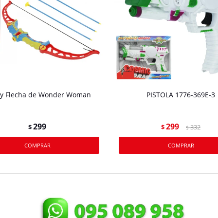
 y Flecha de Wonder Woman
PISTOLA 1776-369E-3
299
299
$
$
332
$