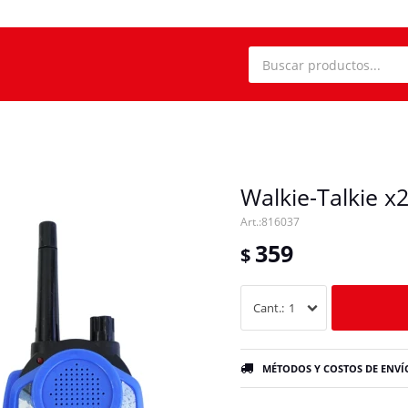
Walkie-Talkie x
816037
359
$
1
MÉTODOS Y COSTOS DE ENVÍ