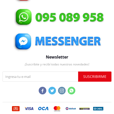
Newsletter
¡Suscribite y recibí todas nuestras novedades!
SUSCRIBIRME



