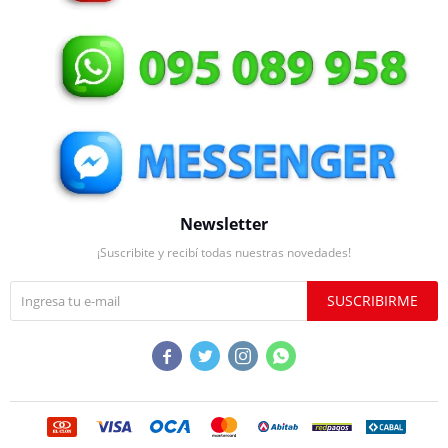
Newsletter
¡Suscribite y recibí todas nuestras novedades!
SUSCRIBIRME



