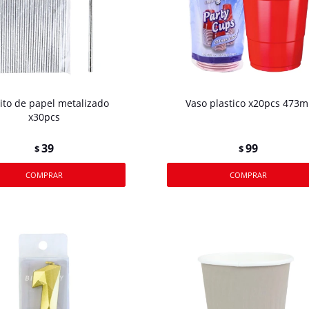
ito de papel metalizado
Vaso plastico x20pcs 473m
x30pcs
39
99
$
$