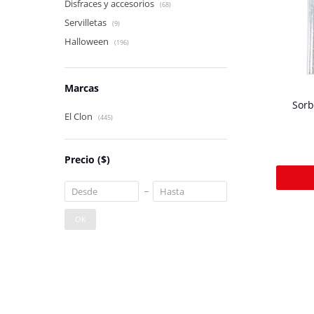
Disfraces y accesorios
(68)
Servilletas
(9)
Halloween
(196)
Marcas
Sorb
El Clon
(445)
Precio
($)
OK