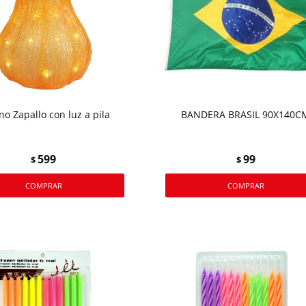
no Zapallo con luz a pila
BANDERA BRASIL 90X140C
599
99
$
$