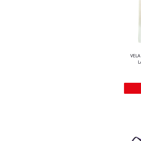
VELA
L