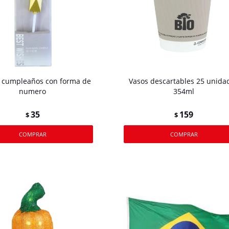
e cumpleaños con forma de
Vasos descartables 25 unida
numero
354ml
35
159
$
$