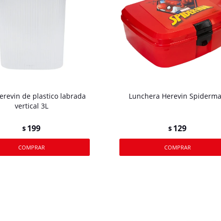
Herevin de plastico labrada
Lunchera Herevin Spiderm
vertical 3L
199
129
$
$