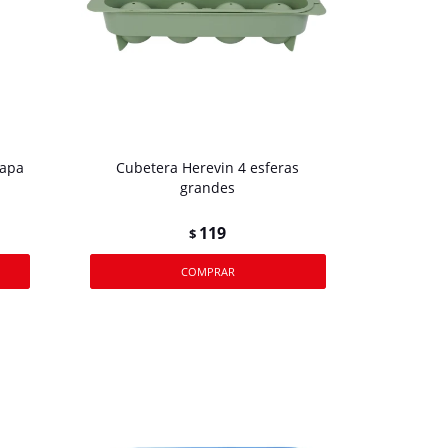
tapa
Cubetera Herevin 4 esferas
grandes
119
$