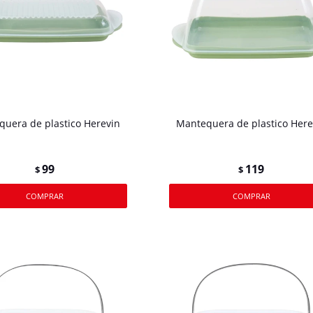
uera de plastico Herevin
Mantequera de plastico Here
99
119
$
$