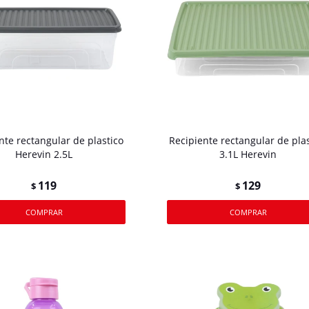
nte rectangular de plastico
Recipiente rectangular de plas
Herevin 2.5L
3.1L Herevin
119
129
$
$