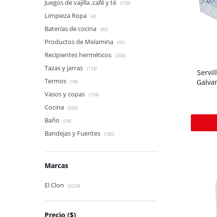
Juegos de vajilla ,café y té
(150)
Limpieza Ropa
(4)
Baterías de cocina
(82)
Productos de Melamina
(91)
Recipientes herméticos
(203)
Tazas y jarras
(133)
Servi
Termos
Galvan
(38)
Vasos y copas
(174)
Cocina
(556)
Baño
(54)
Bandejas y Fuentes
(185)
Marcas
El Clon
(2224)
Precio
($)