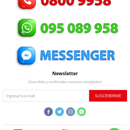
Newsletter
¡Suscribite y recibí todas nuestras novedades!
SUSCRIBIRME



