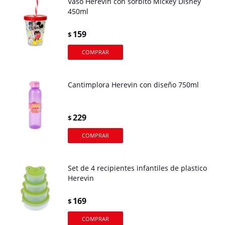
Vaso Herevin con sorbito Mickey Disney
450ml
159
$
Cantimplora Herevin con diseño 750ml
229
$
Set de 4 recipientes infantiles de plastico
Herevin
169
$