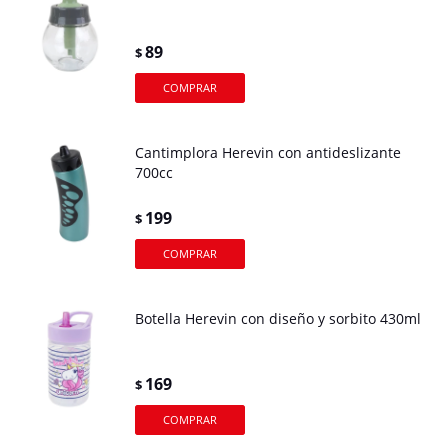
89
$
Cantimplora Herevin con antideslizante
700cc
199
$
Botella Herevin con diseño y sorbito 430ml
169
$