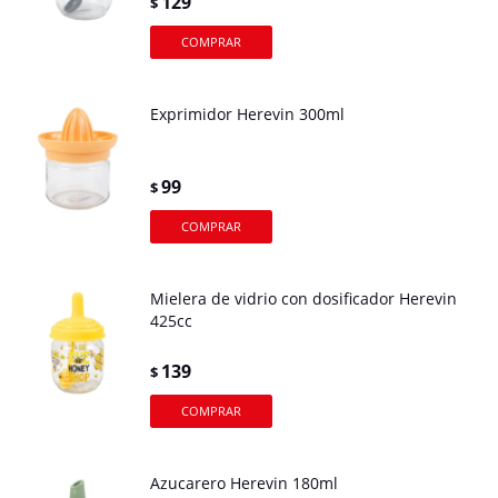
129
$
Exprimidor Herevin 300ml
99
$
Mielera de vidrio con dosificador Herevin
425cc
139
$
Azucarero Herevin 180ml