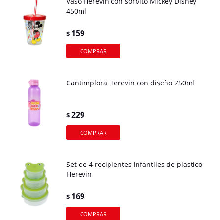
Vaso Herevin con sorbito Mickey Disney
450ml
159
$
Cantimplora Herevin con diseño 750ml
229
$
Set de 4 recipientes infantiles de plastico
Herevin
169
$