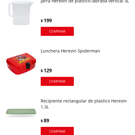
Jarra Herevin de plastico labrada vertical 3L
199
$
Lunchera Herevin Spiderman
129
$
Recipiente rectangular de plastico Herevin
1.3L
89
$