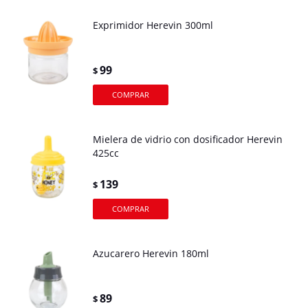
Exprimidor Herevin 300ml
99
$
Mielera de vidrio con dosificador Herevin
425cc
139
$
Azucarero Herevin 180ml
89
$