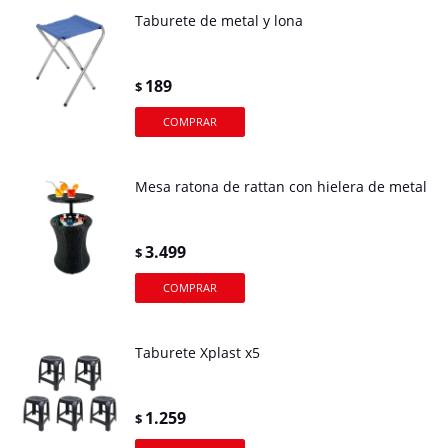
Taburete de metal y lona
189
$
Mesa ratona de rattan con hielera de metal
3.499
$
Taburete Xplast x5
1.259
$