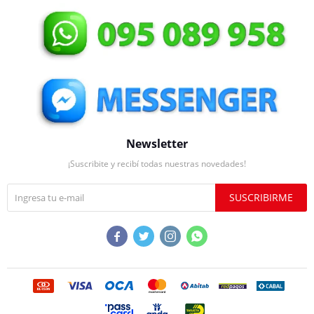
Newsletter
¡Suscribite y recibí todas nuestras novedades!
SUSCRIBIRME



