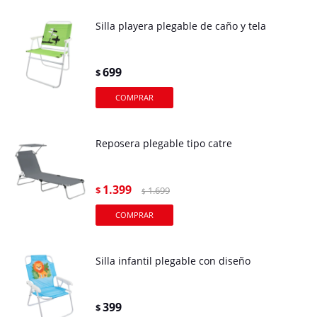
Silla playera plegable de caño y tela
699
$
Reposera plegable tipo catre
1.399
$
1.699
$
Silla infantil plegable con diseño
399
$