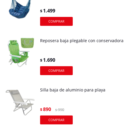
1.499
$
Reposera baja plegable con conservadora
1.690
$
Silla baja de aluminio para playa
890
$
990
$