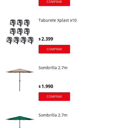
Taburete Xplast x10
2.399
$
Sombrilla 2.7m
1.990
$
Sombrilla 2.7m