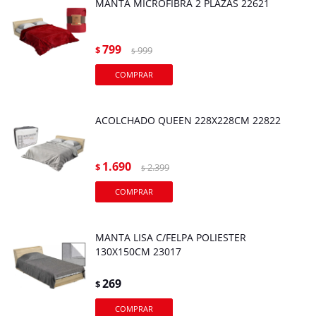
MANTA MICROFIBRA 2 PLAZAS 22621
799
$
999
$
ACOLCHADO QUEEN 228X228CM 22822
1.690
$
2.399
$
MANTA LISA C/FELPA POLIESTER
130X150CM 23017
269
$