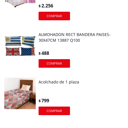
2.256
$
ALMOHADON RECT BANDERA PAISES-
30X47CM 13887 Q100
488
$
Acolchado de 1 plaza
799
$