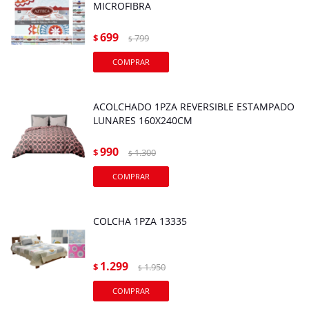
MICROFIBRA
699
$
799
$
ACOLCHADO 1PZA REVERSIBLE ESTAMPADO
LUNARES 160X240CM
990
$
1.300
$
COLCHA 1PZA 13335
1.299
$
1.950
$