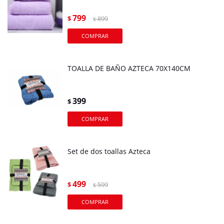
799
$
899
$
TOALLA DE BAÑO AZTECA 70X140CM
399
$
Set de dos toallas Azteca
499
$
599
$