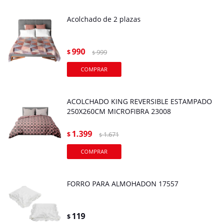
Acolchado de 2 plazas
990
$
999
$
ACOLCHADO KING REVERSIBLE ESTAMPADO
250X260CM MICROFIBRA 23008
1.399
$
1.671
$
FORRO PARA ALMOHADON 17557
119
$