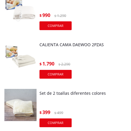
990
$
1.290
$
CALIENTA CAMA DAEWOO 2PZAS
1.790
$
2.290
$
Set de 2 toallas diferentes colores
399
$
499
$