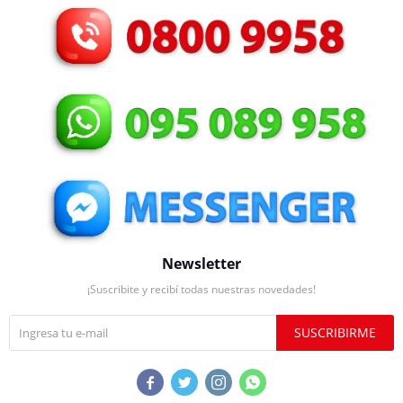
Newsletter
¡Suscribite y recibí todas nuestras novedades!
SUSCRIBIRME



