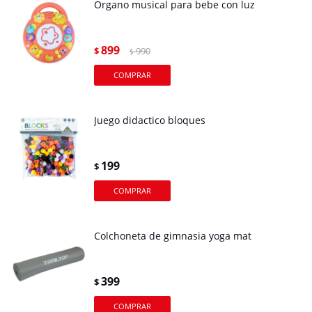
Organo musical para bebe con luz
899
$
990
$
Juego didactico bloques
199
$
Colchoneta de gimnasia yoga mat
399
$