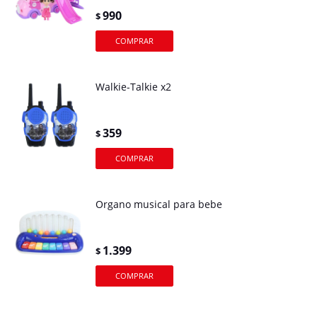
990
$
Walkie-Talkie x2
359
$
Organo musical para bebe
1.399
$