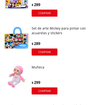
289
$
Set de arte Mickey para pintar con
acuarelas y stickers
289
$
Muñeca
299
$