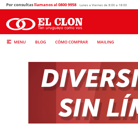
Por consultas
llamanos al 0800 9958
Lunes a Viernes de 8:00 a 18:00
MENU
BLOG
CÓMO COMPRAR
MAILING