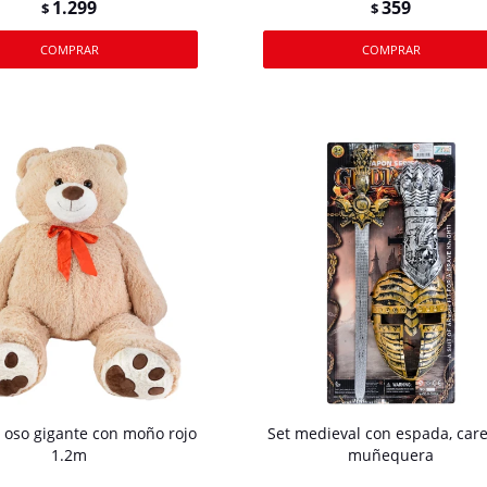
1.299
359
$
$
 oso gigante con moño rojo
Set medieval con espada, care
1.2m
muñequera