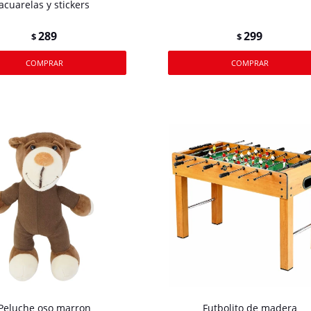
acuarelas y stickers
289
299
$
$
Peluche oso marron
Futbolito de madera