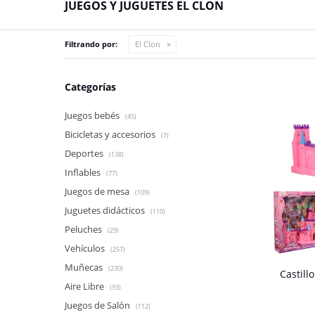
JUEGOS Y JUGUETES EL CLON
Filtrando por:
El Clon
Categorías
Juegos bebés
(45)
Bicicletas y accesorios
(7)
Deportes
(138)
Inflables
(77)
Juegos de mesa
(109)
Juguetes didácticos
(110)
Peluches
(29)
Vehículos
(257)
Muñecas
(230)
Castill
Aire Libre
(93)
Juegos de Salón
(112)