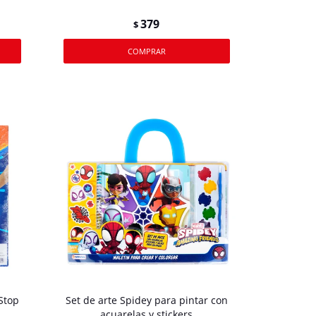
379
$
Stop
Set de arte Spidey para pintar con
acuarelas y stickers