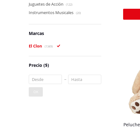
Juguetes de Acción
(122)
Instrumentos Musicales
(20)
Marcas
El Clon
(1349)
Precio
($)
OK
Peluche