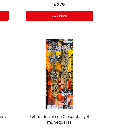
279
$
na y
Set medieval con 2 espadas y 3
muñequeras