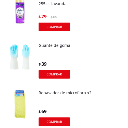
255cc Lavanda
79
$
89
$
Guante de goma
39
$
Repasador de microfibra x2
69
$