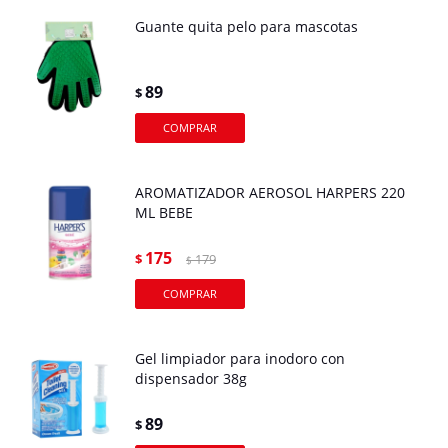
Guante quita pelo para mascotas
89
$
AROMATIZADOR AEROSOL HARPERS 220
ML BEBE
175
$
179
$
Gel limpiador para inodoro con
dispensador 38g
89
$