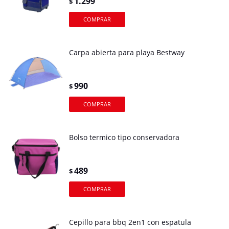
1.299
$
Carpa abierta para playa Bestway
990
$
Bolso termico tipo conservadora
489
$
Cepillo para bbq 2en1 con espatula