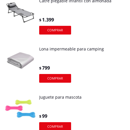
Catre plegable infantil con almohada
1.399
$
Lona impermeable para camping
799
$
Juguete para mascota
99
$