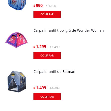
990
$
1.190
$
Carpa infantil tipo iglú de Wonder Woman
1.299
$
1.499
$
Carpa infantil de Batman
1.499
$
1.799
$