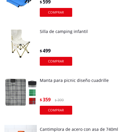
599
$
Silla de camping infantil
499
$
Manta para picnic diseño cuadrille
359
$
399
$
Cantimplora de acero con asa de 740ml