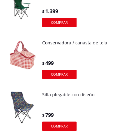
1.399
$
Conservadora / canasta de tela
499
$
Silla plegable con diseño
799
$