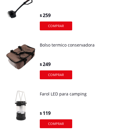
259
$
Bolso termico conservadora
249
$
Farol LED para camping
119
$