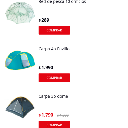
Red de pesca 10 orificios
289
$
Carpa 4p Pavillo
1.990
$
Carpa 3p dome
1.790
$
1.990
$