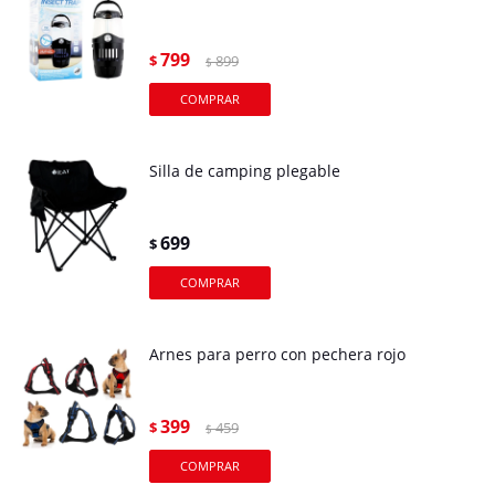
799
$
899
$
Silla de camping plegable
699
$
Arnes para perro con pechera rojo
399
$
459
$