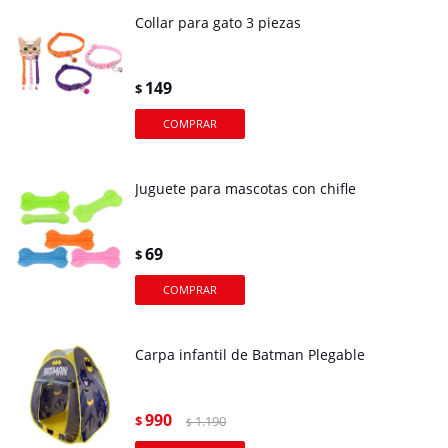
Collar para gato 3 piezas
149
$
Juguete para mascotas con chifle
69
$
Carpa infantil de Batman Plegable
990
$
1.190
$