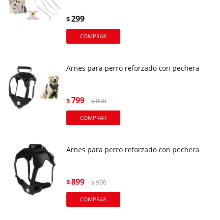
299
$
Arnes para perro reforzado con pechera
799
$
890
$
Arnes para perro reforzado con pechera
899
$
990
$