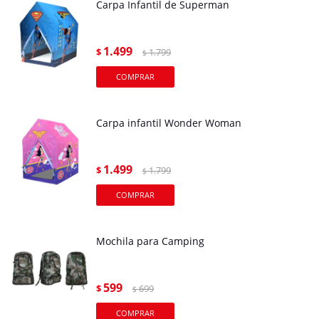
Carpa Infantil de Superman
1.499
$
1.799
$
Carpa infantil Wonder Woman
1.499
$
1.799
$
Mochila para Camping
599
$
699
$