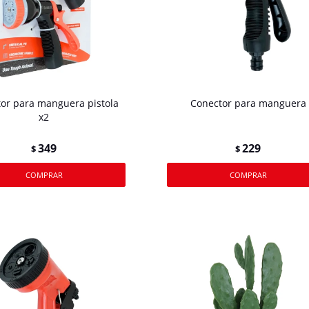
or para manguera pistola
Conector para manguera
x2
349
229
$
$