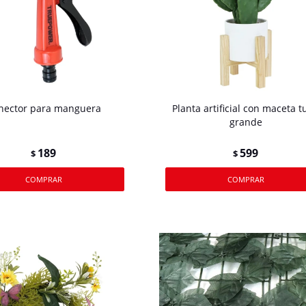
nector para manguera
Planta artificial con maceta 
grande
189
599
$
$