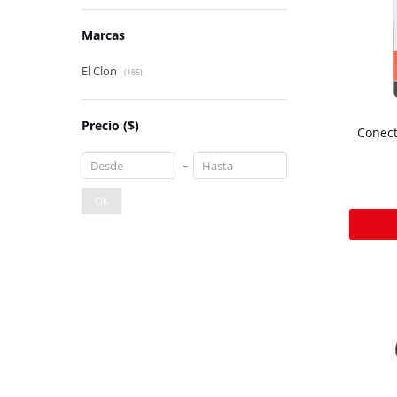
Marcas
El Clon
(185)
Precio
($)
Conect
OK