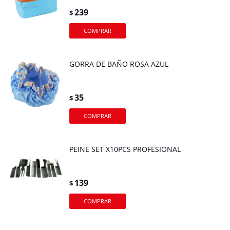
239
$
GORRA DE BAÑO ROSA AZUL
35
$
PEINE SET X10PCS PROFESIONAL
139
$