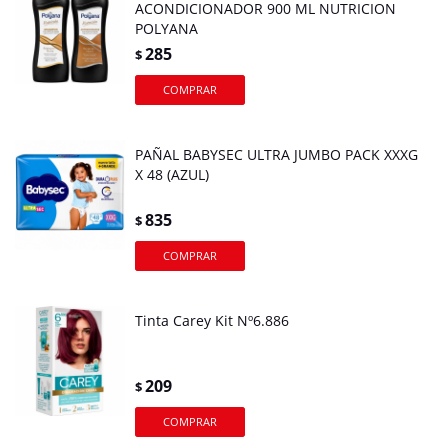
ACONDICIONADOR 900 ML NUTRICION
POLYANA
285
$
PAÑAL BABYSEC ULTRA JUMBO PACK XXXG
X 48 (AZUL)
835
$
Tinta Carey Kit Nº6.886
209
$