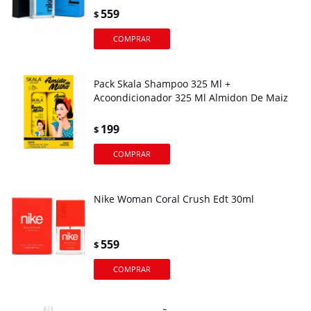
559
$
Pack Skala Shampoo 325 Ml +
Acoondicionador 325 Ml Almidon De Maiz
199
$
Nike Woman Coral Crush Edt 30ml
559
$