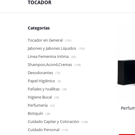
TOCADOR
Categorías
Tocador en General
(105)
Jabones y Jabones Líquidos
(105)
Linea Femenina Intima
(40)
Shampoo,Acond,Cremas
(198)
Desodorantes
(73)
Papel Higiénico
(8)
Pañales y toallitas
(38)
Higiene Bucal
(39)
Perfumería
(53)
Perfum
Botiquín
(28)
Cuidado Capilar y Coloración
(144)
Cuidado Personal
(118)