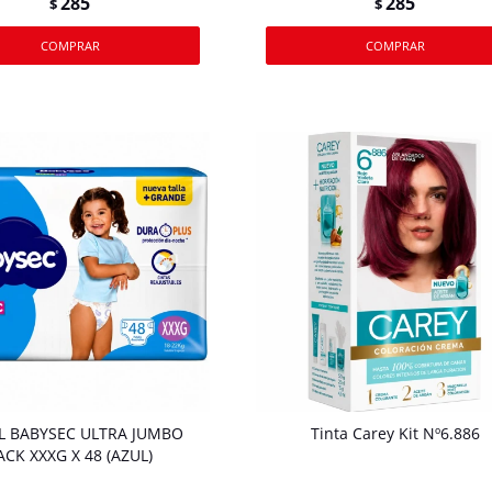
285
285
$
$
L BABYSEC ULTRA JUMBO
Tinta Carey Kit Nº6.886
ACK XXXG X 48 (AZUL)