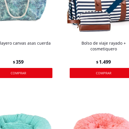
playero canvas asas cuerda
Bolso de viaje rayado +
cosmetiquero
359
1.499
$
$