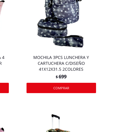
 4
MOCHILA 3PCS LUNCHERA Y
R
CARTUCHERA C/DISEÑO
41X12X31.5 2COLORES
699
$