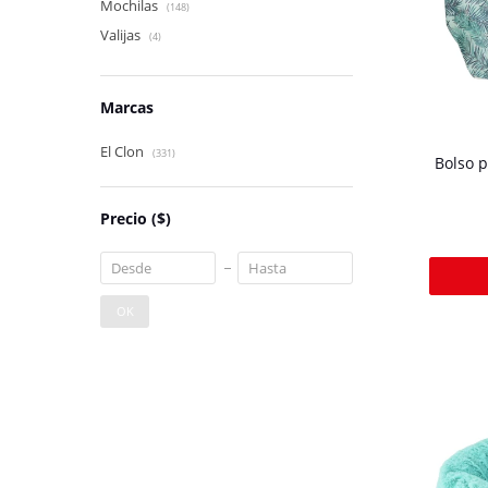
Mochilas
(148)
Valijas
(4)
Marcas
El Clon
(331)
Bolso 
Precio
($)
OK