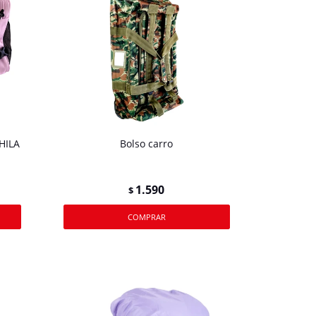
HILA
Bolso carro
1.590
$