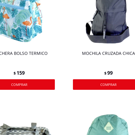
CHERA BOLSO TERMICO
MOCHILA CRUZADA CHICA
159
99
$
$