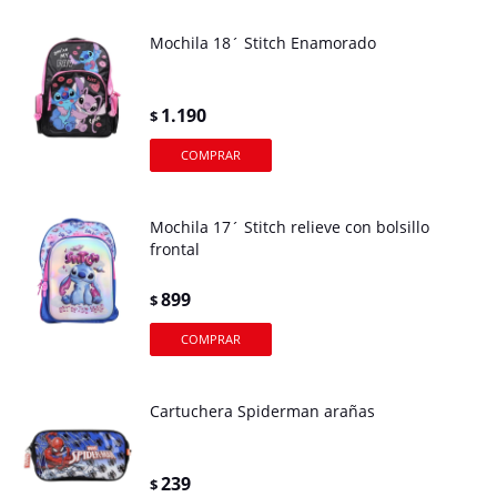
Mochila 18´ Stitch Enamorado
1.190
$
Mochila 17´ Stitch relieve con bolsillo
frontal
899
$
Cartuchera Spiderman arañas
239
$