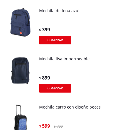
Mochila de lona azul
399
$
Mochila lisa impermeable
899
$
Mochila carro con diseño peces
599
$
799
$