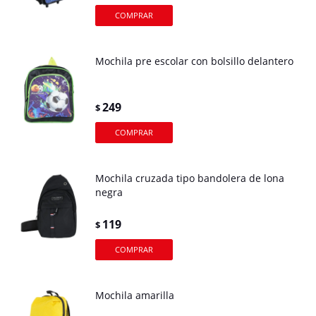
Mochila pre escolar con bolsillo delantero
249
$
Mochila cruzada tipo bandolera de lona
negra
119
$
Mochila amarilla