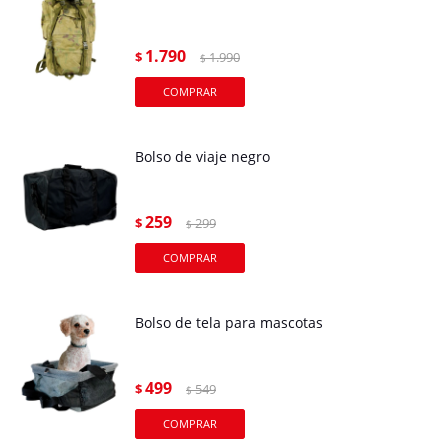
1.790
$
1.990
$
Bolso de viaje negro
259
$
299
$
Bolso de tela para mascotas
499
$
549
$