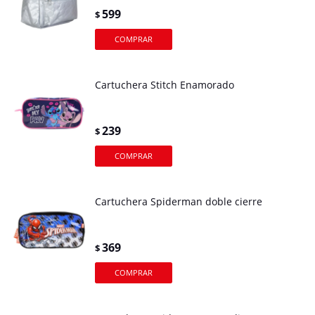
599
$
Cartuchera Stitch Enamorado
239
$
Cartuchera Spiderman doble cierre
369
$