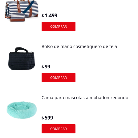
1.499
$
Bolso de mano cosmetiquero de tela
99
$
Cama para mascotas almohadon redondo
599
$