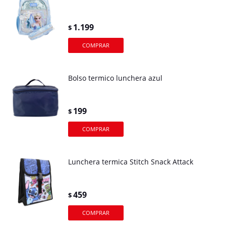
1.199
$
Bolso termico lunchera azul
199
$
Lunchera termica Stitch Snack Attack
459
$