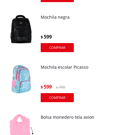
Mochila negra
599
$
Mochila escolar Picasso
599
$
799
$
Bolsa monedero tela avion