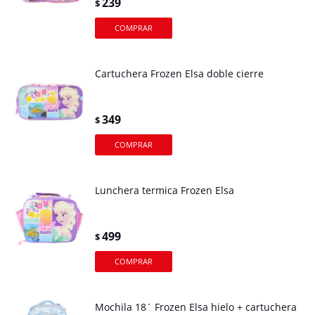
239
$
Cartuchera Frozen Elsa doble cierre
349
$
Lunchera termica Frozen Elsa
499
$
Mochila 18´ Frozen Elsa hielo + cartuchera