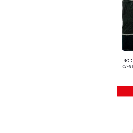
ROD
C/ES