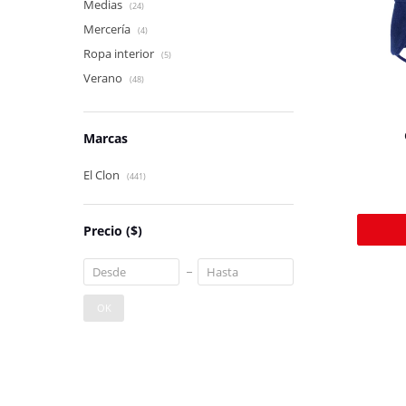
Medias
(24)
Mercería
(4)
Ropa interior
(5)
Verano
(48)
Marcas
El Clon
(441)
Precio
($)
OK