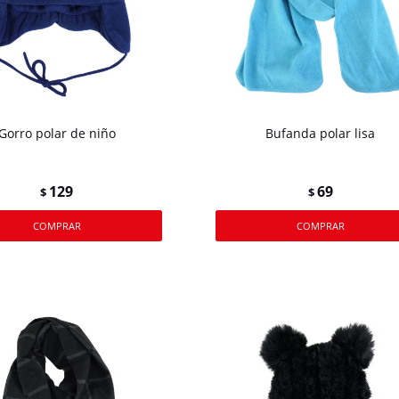
Gorro polar de niño
Bufanda polar lisa
129
69
$
$