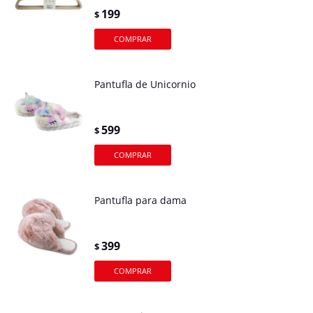
199
$
Pantufla de Unicornio
599
$
Pantufla para dama
399
$