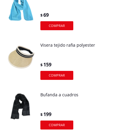
69
$
Visera tejido rafia polyester
159
$
Bufanda a cuadros
199
$