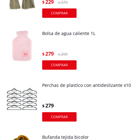
229
$
279
$
Bolsa de agua caliente 1L
279
$
299
$
Perchas de plastico con antideslizante x10
279
$
Bufanda tejida bicolor