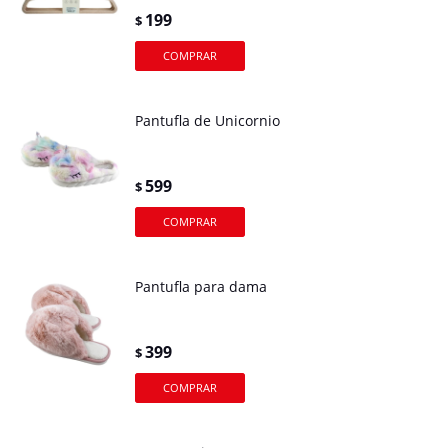
199
$
Pantufla de Unicornio
599
$
Pantufla para dama
399
$