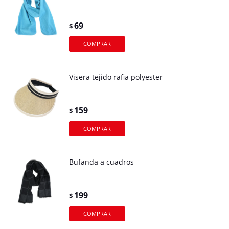
69
$
Visera tejido rafia polyester
159
$
Bufanda a cuadros
199
$