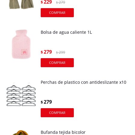
229
$
279
$
Bolsa de agua caliente 1L
279
$
299
$
Perchas de plastico con antideslizante x10
279
$
Bufanda tejida bicolor