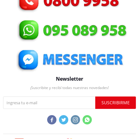
Newsletter
¡Suscribite y recibí todas nuestras novedades!
SUSCRIBIRME



