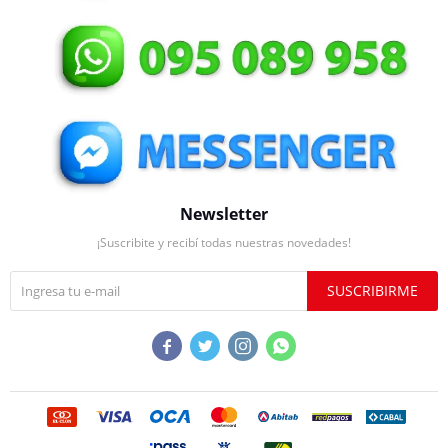
Newsletter
¡Suscribite y recibí todas nuestras novedades!
SUSCRIBIRME



